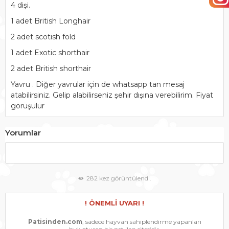
4 dişi.
1 adet British Longhair
2 adet scotish fold
1 adet Exotic shorthair
2 adet British shorthair
Yavru . Diğer yavrular için de whatsapp tan mesaj
atabilirsiniz. Gelip alabilirseniz şehir dışına verebilirim. Fiyat
görüşülür
Yorumlar
282 kez görüntülendi.
! ÖNEMLİ UYARI !
Patisinden.com
, sadece hayvan sahiplendirme yapanları