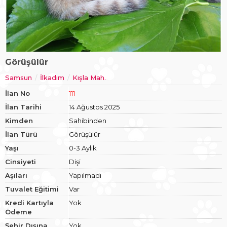
Görüşülür
Samsun
İlkadım
Kışla Mah.
İlan No
111
İlan Tarihi
14 Ağustos 2025
Kimden
Sahibinden
İlan Türü
Görüşülür
Yaşı
0-3 Aylık
Cinsiyeti
Dişi
Aşıları
Yapılmadı
Tuvalet Eğitimi
Var
Kredi Kartıyla
Yok
Ödeme
Şehir Dışına
Yok