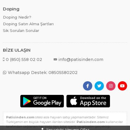
Doping
Doping Nedir?
Doping Satın Alma Şartları
Sık Sorulan Sorular
BİZE ULAŞIN
0 (850) 558 02 02
info@patisinden.com
Whatsapp Destek: 08505580202
Patisinden.com
sitesi asla hayvan satışı yapmamaktadır. Sitemiz
Türkiyenin en büyük hayvan ilanları sitesidir.
Patisinden.com
kullanıcılar
tarafından sağlanan her türlü ilan, bilgi, içerik ve görselin gerçekliği,
İlan sahibi: Meryem Oflaz