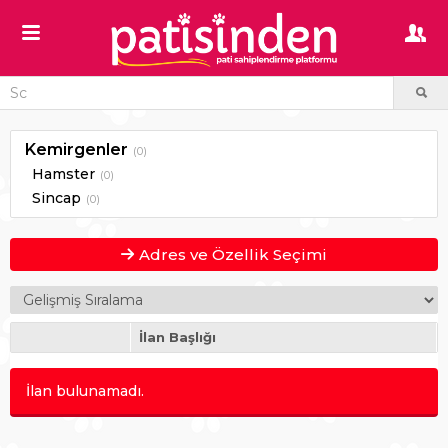
Kemirgenler
(0)
Hamster
(0)
Sincap
(0)
Adres ve Özellik Seçimi
İlan Başlığı
İlan bulunamadı.