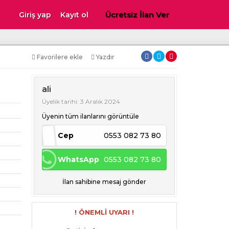
Ücretsiz İlan Ver
Giriş yap
Kayıt ol
Favorilere ekle
Yazdır
ali
Üyelik tarihi: 3 Aralık 2024
Üyenin tüm ilanlarını görüntüle
Cep
0553 082 73 80
WhatsApp
0553 082 73 80
İlan sahibine mesaj gönder
! ÖNEMLİ UYARI !