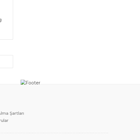
g
u
lma Şartları
rular