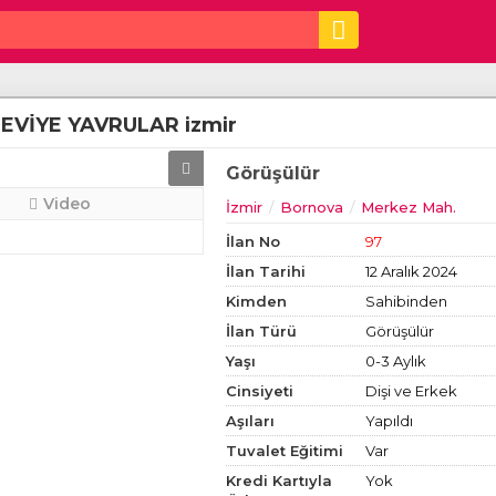
EVİYE YAVRULAR izmir
Görüşülür
Video
İzmir
Bornova
Merkez Mah.
İlan No
97
İlan Tarihi
12 Aralık 2024
Kimden
Sahibinden
İlan Türü
Görüşülür
Yaşı
0-3 Aylık
Cinsiyeti
Dişi ve Erkek
Aşıları
Yapıldı
Tuvalet Eğitimi
Var
Kredi Kartıyla
Yok