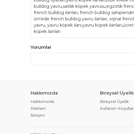
bulldog fiyatları,yavru köpek ilanları,blue erkek 
bulldog yavru,satılık köpek yavrusu,egzotik french
french bulldog ilanları, french bulldog sahiplendır
izmirde french bulldog yavru ilanları, orjinal fren
yavru, yavru köpek ilanı,yavru köpek ilanları,ücret
köpek ilanları
Yorumlar
Hakkımızda
Bireysel Üyelik
Hakkımızda
Bireysel Üyelik
Reklam
Kullanım Koşullar
İletişim