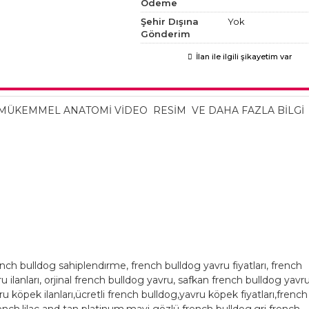
Ödeme
Şehir Dışına
Yok
Gönderim
İlan ile ilgili şikayetim var
Y MÜKEMMEL ANATOMİ VİDEO RESİM VE DAHA FAZLA BİLGİ
french bulldog sahiplendırme, french bulldog yavru fiyatları, french
u ilanları, orjinal french bulldog yavru, safkan french bulldog yavru
ru köpek ilanları,ücretli french bulldog,yavru köpek fiyatları,french