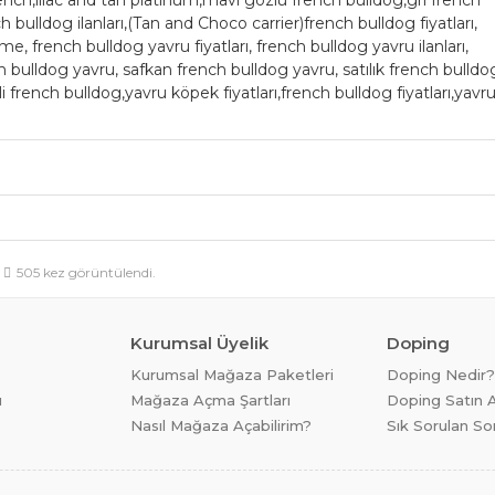
french,lilac and tan platinum,mavi gözlü french bulldog,gri french
 bulldog ilanları,(Tan and Choco carrier)french bulldog fiyatları,
me, french bulldog yavru fiyatları, french bulldog yavru ilanları,
ch bulldog yavru, safkan french bulldog yavru, satılık french bulldo
li french bulldog,yavru köpek fiyatları,french bulldog fiyatları,yavr
505 kez görüntülendi.
Kurumsal Üyelik
Doping
Kurumsal Mağaza Paketleri
Doping Nedir?
ı
Mağaza Açma Şartları
Doping Satın A
Nasıl Mağaza Açabilirim?
Sık Sorulan So