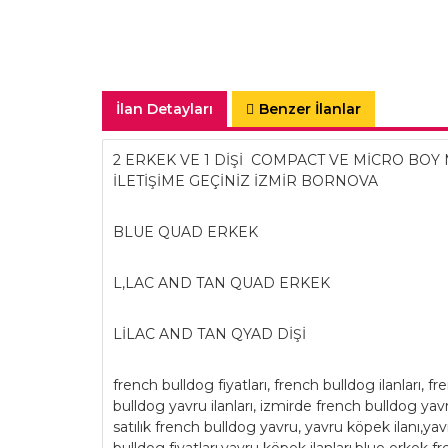
İlan Detayları
Benzer İlanlar
2 ERKEK VE 1 DİŞİ COMPACT VE MİCRO BO
İLETİŞİME GEÇİNİZ İZMİR BORNOVA
BLUE QUAD ERKEK
L,LAC AND TAN QUAD ERKEK
LİLAC AND TAN QYAD DİŞİ
french bulldog fiyatları, french bulldog ilanları, 
bulldog yavru ilanları, izmirde french bulldog yavr
satılık french bulldog yavru, yavru köpek ilanı,yav