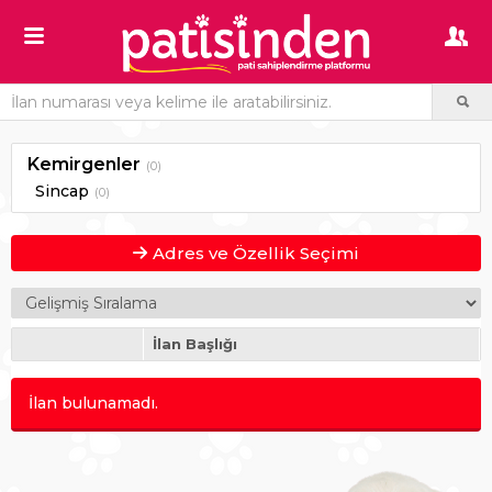
Kemirgenler
(0)
Sincap
(0)
Adres ve Özellik Seçimi
İlan Başlığı
İlan bulunamadı.