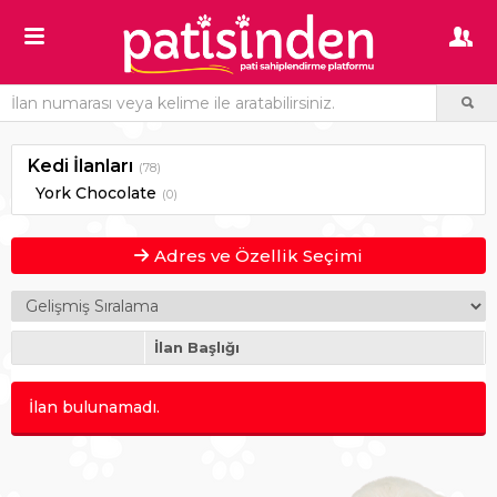
Kedi İlanları
(78)
York Chocolate
(0)
Adres ve Özellik Seçimi
İlan Başlığı
İlan bulunamadı.