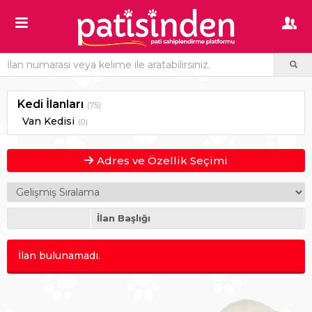
Kedi İlanları
(75)
Van Kedisi
(0)
Adres ve Özellik Seçimi
İlan Başlığı
İlan bulunamadı.