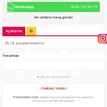
WhatsApp
0534 732 50 77
İlan sahibine mesaj gönder
Açıklama
BLUE porselen brahma
Yorumlar
164 kez görüntülendi.
! ÖNEMLİ UYARI !
Patisinden.com
, sadece hayvan sahiplendirme yapanları
buluşturan bir pet ilan sitesidir.