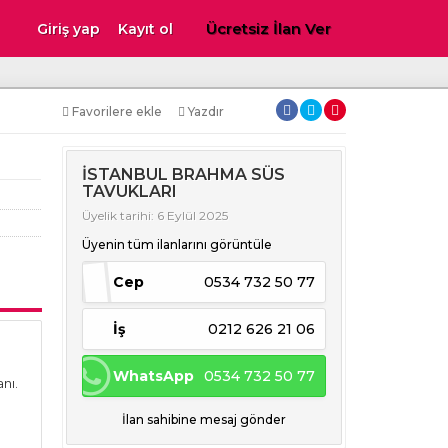
Ücretsiz İlan Ver
Giriş yap
Kayıt ol
Favorilere ekle
Yazdır
İSTANBUL BRAHMA SÜS
TAVUKLARI
Üyelik tarihi: 6 Eylül 2025
Üyenin tüm ilanlarını görüntüle
Cep
0534 732 50 77
İş
0212 626 21 06
WhatsApp
0534 732 50 77
nı.
İlan sahibine mesaj gönder