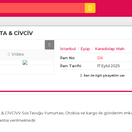
A & CİVCİV
İstanbul
Eyüp
Karadolap Mah.
Video
İlan No
126
İlan Tarihi
17 Eylül 2025
İlan ile ilgili şikayetim var
İVCİVV Süs Tavuğu Yumurtası, Otobüs ve kargo ile gönderim imka
tisi verilmektedir.