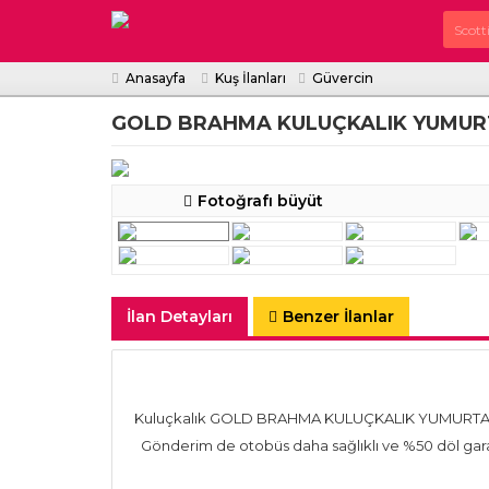
Anasayfa
Kuş İlanları
Güvercin
GOLD BRAHMA KULUÇKALIK YUMURT
Fotoğrafı büyüt
İlan Detayları
Benzer İlanlar
Kuluçkalık GOLD BRAHMA KULUÇKALIK YUMURTA & C
Gönderim de otobüs daha sağlıklı ve %50 döl garan