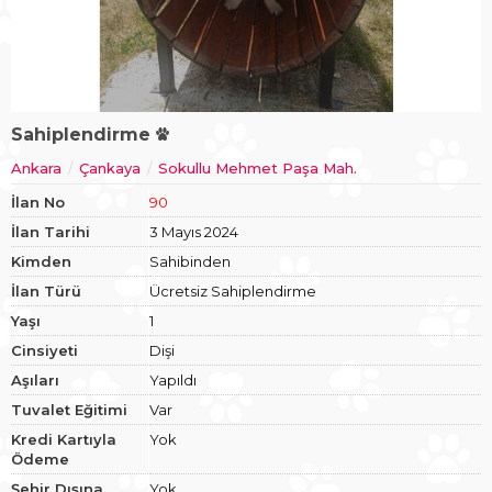
Sahiplendirme
Ankara
Çankaya
Sokullu Mehmet Paşa Mah.
İlan No
90
İlan Tarihi
3 Mayıs 2024
Kimden
Sahibinden
İlan Türü
Ücretsiz Sahiplendirme
Yaşı
1
Cinsiyeti
Dişi
Aşıları
Yapıldı
Tuvalet Eğitimi
Var
Kredi Kartıyla
Yok
Ödeme
Şehir Dışına
Yok