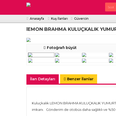
Anasayfa
Kuş İlanları
Güvercin
lEMON BRAHMA KULUÇKALIK YUMUR
Fotoğrafı büyüt
İlan Detayları
Benzer İlanlar
Kuluçkalık LEMON BRAHMA KULUÇKALIK YUMURTA &
imkanı. Gönderim de otobüs daha sağlıklı ve %50 d