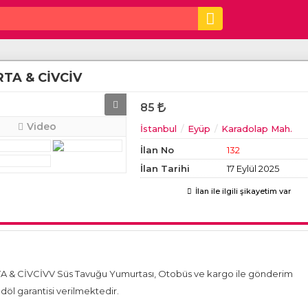
TA & CİVCİV
85
Video
İstanbul
Eyüp
Karadolap Mah.
İlan No
132
İlan Tarihi
17 Eylül 2025
İlan ile ilgili şikayetim var
 CİVCİVV Süs Tavuğu Yumurtası, Otobüs ve kargo ile gönderim
öl garantisi verilmektedir.