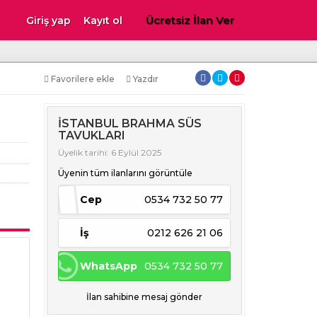
Ücretsiz İlan Ver
Giriş yap
Kayıt ol
Favorilere ekle
Yazdır
İSTANBUL BRAHMA SÜS
TAVUKLARI
Üyelik tarihi: 6 Eylül 2025
Üyenin tüm ilanlarını görüntüle
Cep
0534 732 50 77
İş
0212 626 21 06
WhatsApp
0534 732 50 77
İlan sahibine mesaj gönder