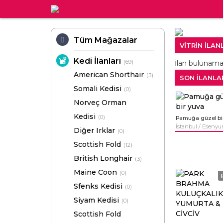
Tüm Mağazalar
VİTRİN İLAN
Kedi İlanları
(69)
İlan bulunama
American Shorthair
(3)
SON İLANLA
Somali Kedisi
(0)
Norveç Orman
Kedisi
(0)
Pamuğa güzel bi
İstanbul / Esenyur
Diğer Irklar
(0)
Scottish Fold
(12)
British Longhair
(3)
Maine Coon
(0)
Sfenks Kedisi
(0)
Siyam Kedisi
(0)
Scottish Fold