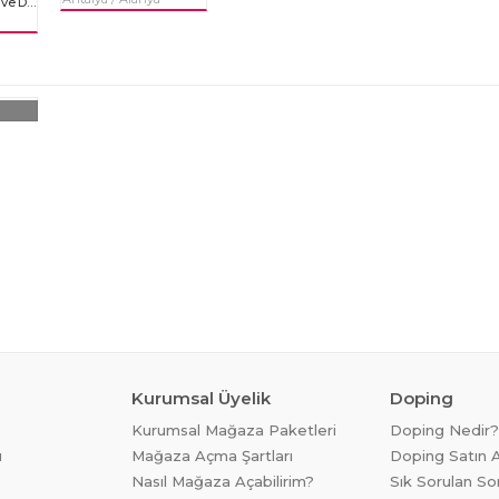
Sakin, Sıcakkanlı ve Dost Canlısı Bir Güzellik
Kurumsal Üyelik
Doping
Kurumsal Mağaza Paketleri
Doping Nedir?
ı
Mağaza Açma Şartları
Doping Satın A
Nasıl Mağaza Açabilirim?
Sık Sorulan So