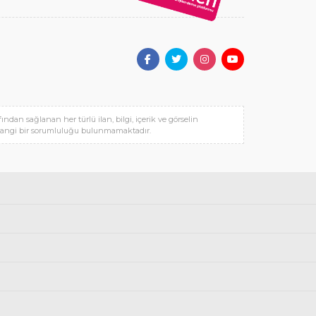
fından sağlanan her türlü ilan, bilgi, içerik ve görselin
rhangi bir sorumluluğu bulunmamaktadır.