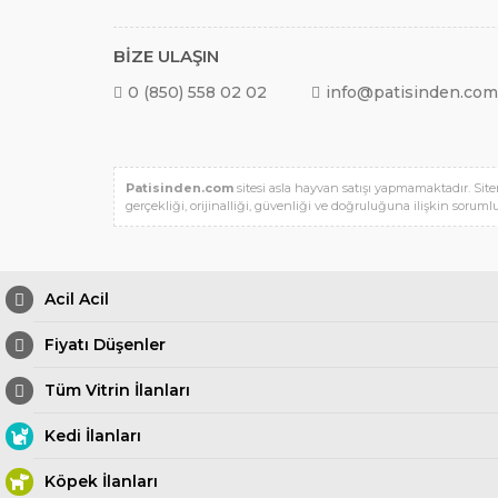
BİZE ULAŞIN
0 (850) 558 02 02
info@patisinden.com
Patisinden.com
sitesi asla hayvan satışı yapmamaktadır. Site
gerçekliği, orijinalliği, güvenliği ve doğruluğuna ilişkin sorumlu
Acil Acil
Fiyatı Düşenler
Tüm Vitrin İlanları
Kedi İlanları
Köpek İlanları