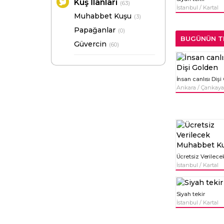
Kuş İlanları
(63)
İstanbul / Kartal
Muhabbet Kuşu
(3)
Papağanlar
(0)
BUGÜNÜN TR
Güvercin
(60)
Ankara / Çankaya
İstanbul / Kartal
Siyah tekir
İstanbul / Kartal