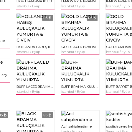
PARK BRAHMA KULUÇKALIK YUMURTA & CİVCİV
LİGHT BRAHMA KULUÇKALIK YUMURTA & CİVCİV
LEMON PYLE BRAHMA KULUÇKALIK YUMURTA & CİVCİV
İstanbul / Eyüp
İstanbul / Eyüp
İstanbul / Eyüp
85
85
İSPENÇ KULUÇKALIK YUMURTA & CİVCİV
HOLLANDA HABEŞ KULUÇKALIK YUMURTA & CİVCİV
GOLD LACED BRAHMA KULUÇKALIK YUMURTA & CİVCİV
İstanbul / Eyüp
İstanbul / Eyüp
İstanbul / Eyüp
kedilerimize yuva ariyoruz
BUFF LACED BRAHMA KULUÇKALIK YUMURTA
BUFF BRAHMA KULUÇKALIK YUMURTA
İstanbul / Eyüp
İstanbul / Eyüp
İstanbul / Eyüp
85
85
Acil sahiplendirme
scotish yavru ke
İzmir / Konak
Samsun / İlkad