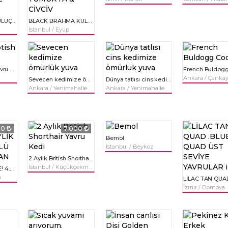
BLUE MODLED KULUÇKALIK YUMURTA VE CİVCİV
BLACK BRAHMA KULUÇKALIK YUMURTA & CİVCİV
İstanbul / Eyüp
British, scotish yavru kediler
Ankara / Çanka
Sevecen kedimize ömürlük yuva
Dünya tatlısı cins kedimize ömürlük yuva
Ankara / Yenimahalle
Ankara / Yenimahalle
00
7.000
Bemol
İstanbul / Beykoz
2 Aylık British Shorthair Yavru Kedi
İstanbul / Küçükçekmece
SAFKAN A KALİTE! 4.5AYLİK SÜRME GÖZLÜ ERKEK! LUFİAN
m
İzmir / Bornova