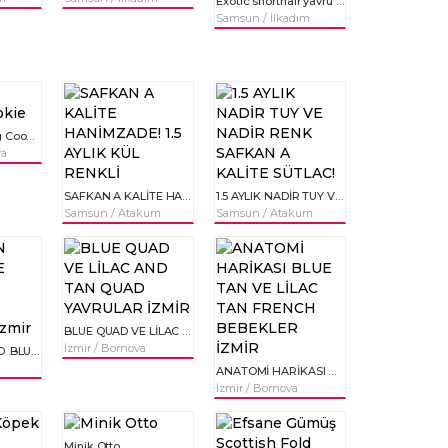
Exotic shorthair yavru kedi
Samsun / İlkadım
French Buldogg Cookie
ya
SAFKAN A KALİTE HANİMZADE! 1.5 AYLIK KÜL RENKLİ
1.5 AYLIK NADİR TUY VE NADİR RENK SAFKAN A KALİTE SÜTLAC!
Samsun / Atakum
Samsun / Atakum
BLUE QUAD VE LİLAC AND TAN QUAD YAVRULAR İZMİR
İzmir / Bornova
LİLAC TAN QUAD .BLUE QUAD ÜST SEVİYE YAVRULAR izmir
ANATOMİ HARİKASI BLUE TAN VE LİLAC TAN FRENCH BEBEKLER İZMİR
İzmir / Bornova
Minik Otto