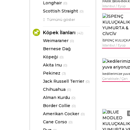
Longhair
(0)
İstanbul / Eyüp
Scottish Straight
(0)
Tümünü göster
Köpek İlanları
(42)
Weimaraner
(0)
İstanbul / Eyüp
Bernese Dağ
Köpeği
(0)
Akita Inu
(0)
Pekinez
(3)
Çanakkale / Çan
Jack Russell Terrier
(0)
Chihuahua
(0)
Alman Kurdu
(0)
Border Collie
(0)
Amerikan Cocker
(0)
Cane Corso
(0)