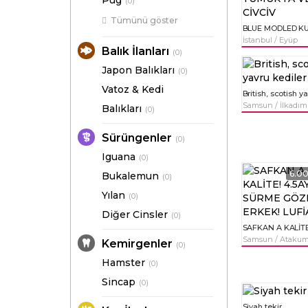
Pug
(0)
Tümünü göster
İstanbul / Eyüp
Balık İlanları
(0)
Japon Balıkları
(0)
Vatoz & Kedi
Samsun / İlkadım
Balıkları
(0)
Sürüngenler
(0)
Iguana
(0)
6.0
Bukalemun
(0)
Yılan
(0)
Diğer Cinsler
(0)
Samsun / Ataku
Kemirgenler
(0)
Hamster
(0)
Sincap
(0)
Siyah tekir