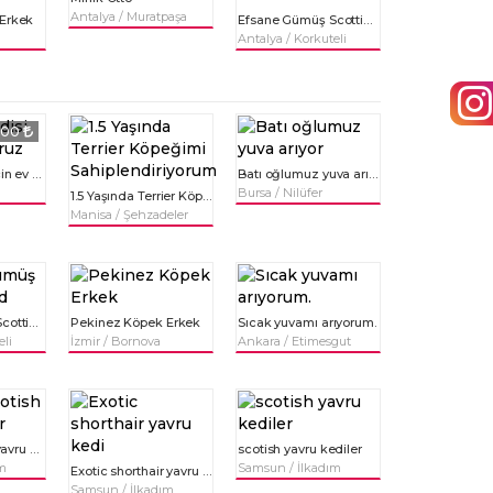
Antalya / Muratpaşa
Erkek
Efsane Gümüş Scottish Fold
Antalya / Korkuteli
000
Ankara kedisi için ev arıyoruz
Batı oğlumuz yuva arıyor
v
Bursa / Nilüfer
1.5 Yaşında Terrier Köpeğimi Sahiplendiriyorum
Manisa / Şehzadeler
Efsane Gümüş Scottish Fold
Pekinez Köpek Erkek
Sıcak yuvamı arıyorum.
eli
İzmir / Bornova
Ankara / Etimesgut
British, scotish yavru kediler
scotish yavru kediler
ım
Samsun / İlkadım
Exotic shorthair yavru kedi
Samsun / İlkadım