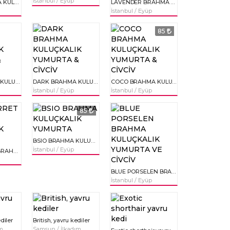
İstanbul / Eyüp
lEMON BRAHMA KULUÇKALIK YUMURTA & CİVCİV
LAVENDER BRAHMA KULUÇKALIK YUMURTA & CİVCİV
İstanbul / Eyüp
85
GOLD BRAHMA KULUÇKALIK YUMURTA & CİVCİV
DARK BRAHMA KULUÇKALIK YUMURTA & CİVCİV
COCO BRAHMA KULUÇKALIK YUMURTA & CİVCİV
İstanbul / Eyüp
İstanbul / Eyüp
85
BSIO BRAHMA KULUÇKALIK YUMURTA
İstanbul / Eyüp
BUFF BARRET BRAHMA KULUÇKALIK YUMURTA
BLUE PORSELEN BRAHMA KULUÇKALIK YUMURTA VE CİVCİV
İstanbul / Eyüp
diler
British, yavru kediler
ım
Samsun / İlkadım