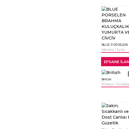
İstanbul / Eyüp
EFSANE İLA
British
Antalya / Muratpa