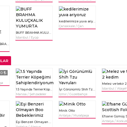
kedilerimize yuva ariyoruz
Çanakkale / Çan
BUFF BRAHMA KULUÇKALIK YUMURTA
İstanbul / Eyüp
BLUE PORSELEN BRAHMA KULUÇKALIK YUMURTA VE CİVCİV
NLAR
0
şa
Melez ve tekir 
İstanbul / Ataşeh
1.5 Yaşında Terrier Köpeğimi Sahiplendiriyorum
İyi Görünümlü Shih Tzu Yavruları
Manisa / Şehzadeler
İzmir / Güzelbahçe
Minik Otto
Antalya / Muratpaşa
Antalya / Korkut
Eşi Benzeri Olmayan Boo Bebeklerimiz
Antalya / Alanya