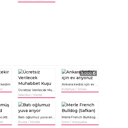
3.000
2 kedim
Ankara kedisi için ev arıyoruz
ir
Kütahya / Simav
Ücretsiz Verilecek Muhabbet Kuşu
İstanbul / Kartal
Efsane Gümüş Scottish Fold
Batı oğlumuz yuva arıyor
Merle French Bulldog (Safkan)
eli
Bursa / Nilüfer
İzmir / Karşıyaka