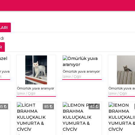
LARI
dı
R
r yuva
Ömürlük yuva aranıyor
t
İzmir / Çiğli
Ömürlük yuva aranıyor
Ömürlük yuva a
İzmir / Çiğli
İzmir / Çiğli
85
85
85