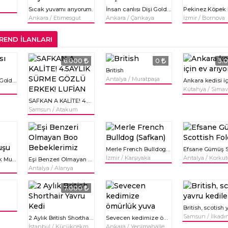
Sıcak yuvamı arıyorum.
İnsan canlısı Dişi Golden
Pekinez Köpek 
Ankara / Etimesgut
Ankara / Çankaya
İzmir / Bornova
END İLANLARI
6.000
0
3.
British
Antalya / Muratpaşa
İnsan canlısı Dişi Golden
Kütahya / Sima
SAFKAN A KALİTE! 4.5AYLİK SÜRME GÖZLÜ ERKEK! LUFİAN
Samsun / Atakum
Merle French Bulldog (Safkan)
İzmir / Karşıyaka
Antalya / Korkut
Ücretsiz Verilecek Muhabbet Kuşu
Eşi Benzeri Olmayan Boo Bebeklerimiz
Antalya / Alanya
7.000
Samsun / İlkad
2 Aylık British Shorthair Yavru Kedi
Sevecen kedimize ömürlük yuva
İstanbul / Küçükçekmece
Ankara / Yenimahalle