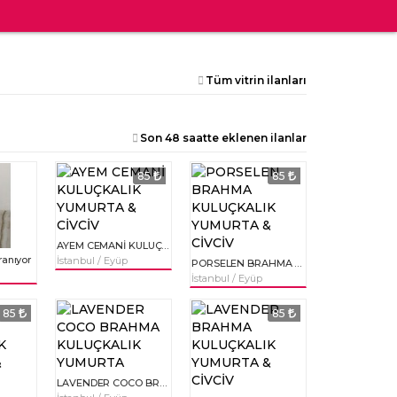
Tüm vitrin ilanları
Son 48 saatte eklenen ilanlar
85
85
AYEM CEMANİ KULUÇKALIK YUMURTA & CİVCİV
ranıyor
İstanbul / Eyüp
PORSELEN BRAHMA KULUÇKALIK YUMURTA & CİVCİV
İstanbul / Eyüp
85
85
LAVENDER COCO BRAHMA KULUÇKALIK YUMURTA